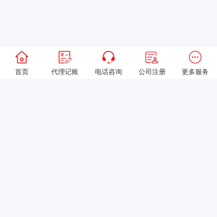
首页
代理记账
电话咨询
公司注册
更多服务
以上就是本站关于[高新技术企业享受15%优惠税率，这些事项需知
晓→]的详细介绍。 如果您还有什么疑问或需求，请【立即咨询】客