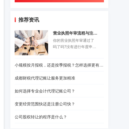
推荐资讯
营业执照年审流程与注意事项
你的营业执照年审通过了
吗了吗?没有进行年度申报
的老板们抓紧时间咯。以
前的旧企业年报制度正式
小规模按月报税，还是按季报税？怎样选择更有利？
取消，改为企业年度报告
公示制度，营业执照年审
成都财税代理记账让服务更加精准
公示时间是每年的1月1日-6
月30结束。精诚财税给诸
如何选择专业会计代理记账公司？
位创业者们准备了一份操
作指南，给那些不是很熟
变更经营范围快还是注册公司快？
悉怎样操作的人作为参
考。请往下看！
公司股权转让的程序是什么？