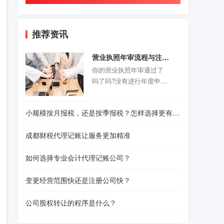
推荐资讯
营业执照年审流程与注意事项
你的营业执照年审通过了
吗了吗?没有进行年度申报
的老板们抓紧时间咯。以
前的旧企业年报制度正式
小规模按月报税，还是按季报税？怎样选择更有利？
取消，改为企业年度报告
公示制度，营业执照年审
成都财税代理记账让服务更加精准
公示时间是每年的1月1日-6
月30结束。精诚财税给诸
如何选择专业会计代理记账公司？
位创业者们准备了一份操
作指南，给那些不是很熟
变更经营范围快还是注册公司快？
悉怎样操作的人作为参
考。请往下看！
公司股权转让的程序是什么？